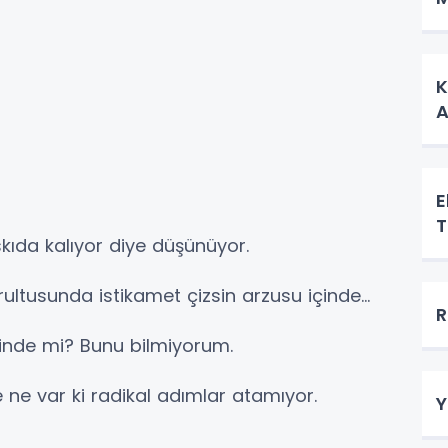
K
A
E
T
askıda kalıyor diye düşünüyor.
rultusunda istikamet çizsin arzusu içinde...
R
rdinde mi? Bunu bilmiyorum.
e ne var ki radikal adımlar atamıyor.
Y