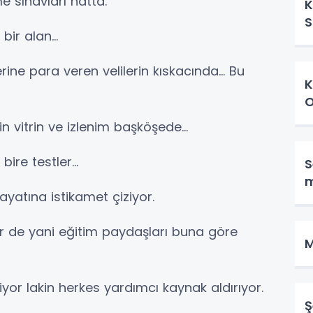
e sınavları hatta.
K
S
ir alan...
ine para veren velilerin kıskacında... Bu
K
O
in vitrin ve izlenim başköşede...
ire testler...
S
m
yatına istikamet çiziyor.
er de yani eğitim paydaşları buna göre
M
yor lakin herkes yardımcı kaynak aldırıyor.
Ş