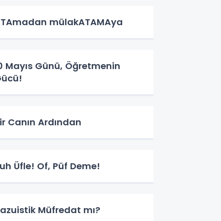
ATAmadan mülakATAMAya
0 Mayıs Günü, Öğretmenin
ücü!
ir Canın Ardından
uh Üfle! Of, Püf Deme!
azuistik Müfredat mı?