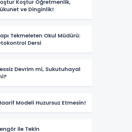
oştur Koştur Öğretmenlik,
ükunet ve Dinginlik!
apı Tekmeleten Okul Müdürü:
tokontrol Dersi
essiz Devrim mi, Sukutuhayal
i?
aarif Modeli Huzursuz Etmesin!
engör ile Tekin