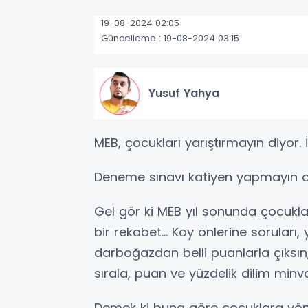
19-08-2024 02:05
Güncelleme : 19-08-2024 03:15
Yusuf Yahya
MEB, çocukları yarıştırmayın diyor. İy
Deneme sınavı katiyen yapmayın di
Gel gör ki MEB yıl sonunda çocukları 
bir rekabet... Koy önlerine soruları
darboğazdan belli puanlarla çıks
sırala, puan ve yüzdelik dilim minval
Demek ki buna göre çocuklara yön 