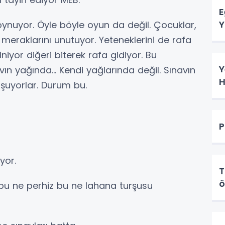
E
Y
 oynuyor. Öyle böyle oyun da değil. Çocuklar,
e meraklarını unutuyor. Yeteneklerini de rafa
 iniyor diğeri biterek rafa gidiyor. Bu
Y
n yağında... Kendi yağlarında değil. Sınavın
H
şuyorlar. Durum bu.
P
yor.
T
ö
e bu ne perhiz bu ne lahana turşusu