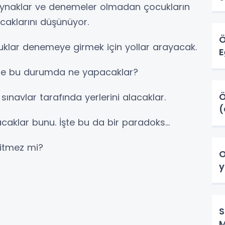
kaynaklar ve denemeler olmadan çocukların
caklarını düşünüyor.
lar denemeye girmek için yollar arayacak.
E
r de bu durumda ne yapacaklar?
Ö
sınavlar tarafında yerlerini alacaklar.
caklar bunu. İşte bu da bir paradoks...
gitmez mi?
O
y
S
M