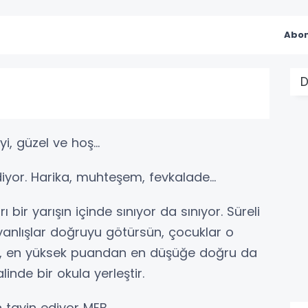
Abon
D
i, güzel ve hoş...
yor. Harika, muhteşem, fevkalade...
bir yarışın içinde sınıyor da sınıyor. Süreli
, yanlışlar doğruyu götürsün, çocuklar o
ın, en yüksek puandan en düşüğe doğru da
inde bir okula yerleştir.
tayin ediyor MEB.