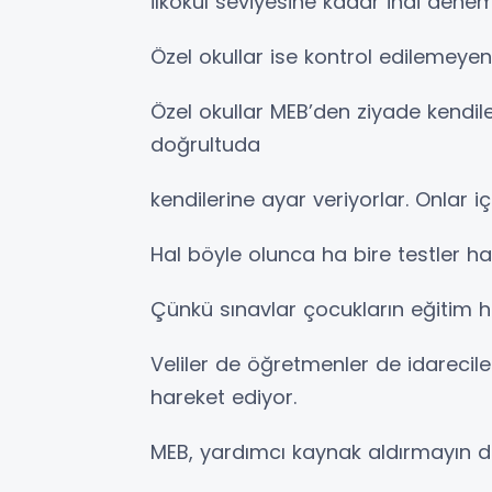
İlkokul seviyesine kadar indi denem
Özel okullar ise kontrol edilemeyen b
Özel okullar MEB’den ziyade kendiler
doğrultuda
kendilerine ayar veriyorlar. Onlar iç
Hal böyle olunca ha bire testler ha b
Çünkü sınavlar çocukların eğitim ha
Veliler de öğretmenler de idarecil
hareket ediyor.
MEB, yardımcı kaynak aldırmayın di