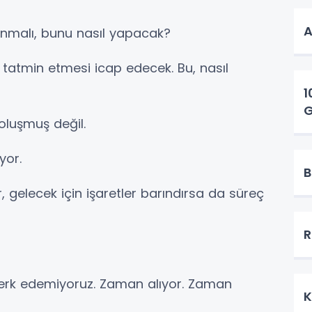
sunmalı, bunu nasıl yapacak?
 tatmin etmesi icap edecek. Bu, nasıl
1
G
 oluşmuş değil.
yor.
B
 gelecek için işaretler barındırsa da süreç
R
terk edemiyoruz. Zaman alıyor. Zaman
K