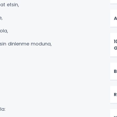
at etsin,
e,
ola,
1
çsin dinlenme moduna,
G
B
R
la: