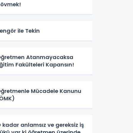
Dövmek!
engör ile Tekin
Öğretmen Atanmayacaksa
ğitim Fakülteleri Kapansın!
ğretmenle Mücadele Kanunu
(ÖMK)
 kadar anlamsız ve gereksiz iş
ükü var ki öğretmen üzerinde...