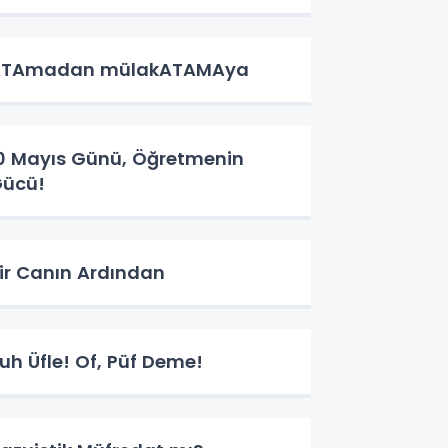
ATAmadan mülakATAMAya
0 Mayıs Günü, Öğretmenin
ücü!
ir Canın Ardından
uh Üfle! Of, Püf Deme!