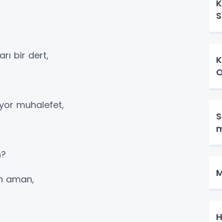
K
S
ı bir dert,
K
O
uyor muhalefet,
S
m
n?
M
in aman,
H