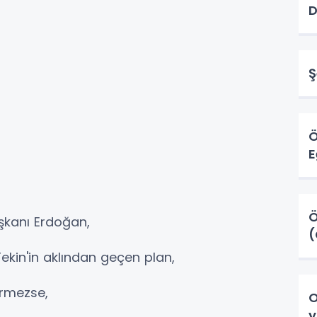
Ş
E
Ö
şkanı Erdoğan,
Tekin'in aklından geçen plan,
irmezse,
O
y