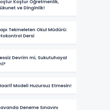
oştur Koştur Öğretmenlik,
ükunet ve Dinginlik!
apı Tekmeleten Okul Müdürü:
tokontrol Dersi
essiz Devrim mi, Sukutuhayal
i?
aarif Modeli Huzursuz Etmesin!
avanda Deneme Sınavını