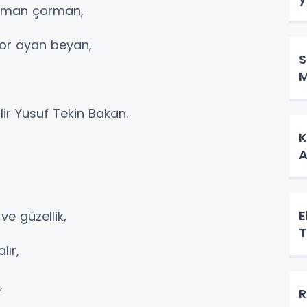
arman çorman,
yor ayan beyan,
S
M
,
lir Yusuf Tekin Bakan.
K
A
E
e güzellik,
T
lır,
,
R