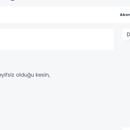
Abon
D
yifsiz olduğu kesin,