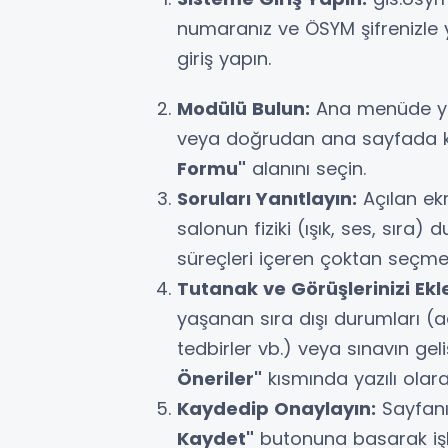
numaranız ve ÖSYM şifrenizl
giriş yapın.
Modülü Bulun:
Ana menüde y
veya doğrudan ana sayfada k
Formu"
alanını seçin.
Soruları Yanıtlayın:
Açılan ek
salonun fiziki (ışık, ses, sıra)
süreçleri içeren çoktan seçmeli 
Tutanak ve Görüşlerinizi Ekl
yaşanan sıra dışı durumları (ad
tedbirler vb.) veya sınavın geli
Öneriler"
kısmında yazılı olarak
Kaydedip Onaylayın:
Sayfanı
Kaydet"
butonuna basarak işl