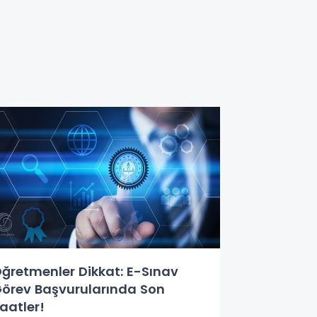
ğretmenler Dikkat: E-Sınav
örev Başvurularında Son
aatler!