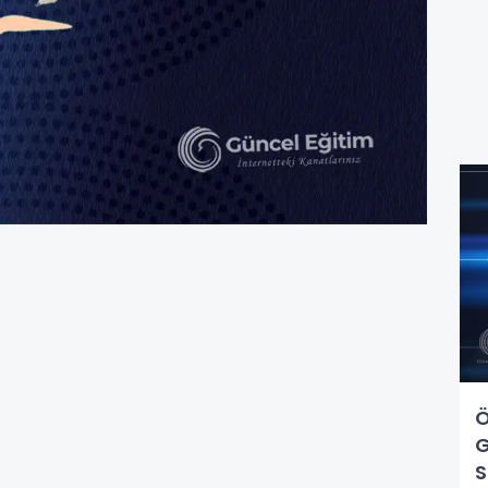
Ö
G
S