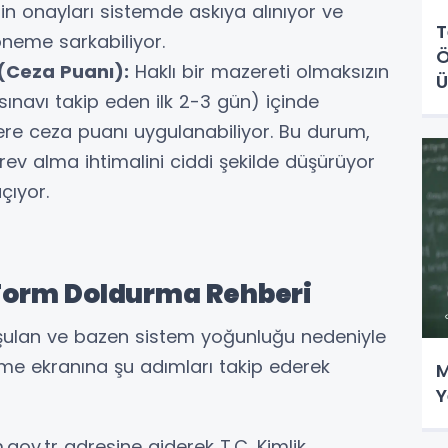
n onayları sistemde askıya alınıyor ve
T
öneme sarkabiliyor.
Ö
 (Ceza Puanı):
Haklı bir mazereti olmaksızın
Ü
sınavı takip eden ilk 2-3 gün) içinde
re ceza puanı uygulanabiliyor. Bu durum,
ev alma ihtimalini ciddi şekilde düşürüyor
çıyor.
Form Doldurma Rehberi
ulan ve bazen sistem yoğunluğu nedeniyle
me ekranına şu adımları takip ederek
M
Y
gov.tr adresine giderek T.C. Kimlik