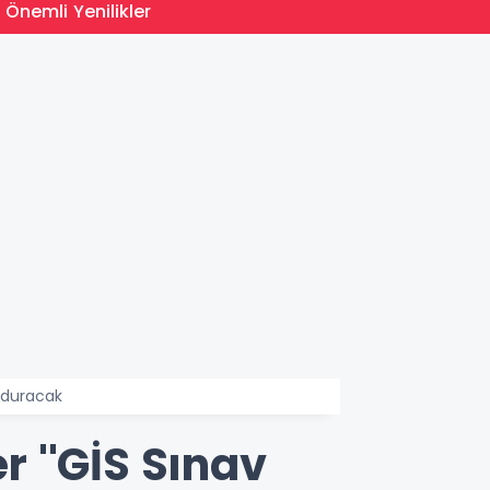
15:35
 Önemli Yenilikler
MEB Du
lduracak
 ''GİS Sınav