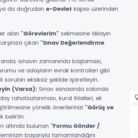
e ya da doğrudan
e-Devlet
kapısı üzerinden
er alan
"Görevlerim"
sekmesine tıklayın
arşınıza çıkan
"Sınav Değerlendirme
randa; sınavın zamanında başlaması,
 durumu ve adayların evrak kontrolleri gibi
soruları eksiksiz şekilde işaretleyin.
eyin (Varsa):
Sınav esnasında salonda
Ç
ay rahatsızlanması, kural ihlalleri, ek
ştirilmesine yönelik önerilerinizi
"Görüş ve
 belirtin.
n altında bulunan
"Formu Gönder /
eminizin başarıyla tamamlandığını