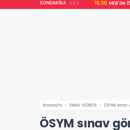
15:36
SONDAKİKA
MEB'de 15
Anasayfa
SINAV GÖREVİ
ÖSYM sınav g
ÖSYM sınav gör