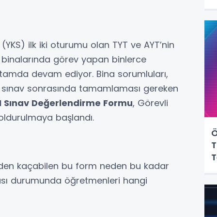
(YKS) ilk iki oturumu olan TYT ve AYT’nin
binalarında görev yapan binlerce
ortamda devam ediyor. Bina sorumluları,
n sınav sonrasında tamamlaması gereken
 Sınav Değerlendirme Formu
, Görevli
doldurulmaya başlandı.
Ö
T
T
den kaçabilen bu form neden bu kadar
sı durumunda öğretmenleri hangi