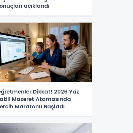
onuçları açıklandı
ğretmenler Dikkat! 2026 Yaz
atili Mazeret Atamasında
ercih Maratonu Başladı