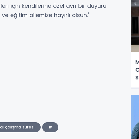
eri için kendilerine özel ayrı bir duyuru
e eğitim ailemize hayırlı olsun."
M
Ö
S
sal çalışma süresi
#