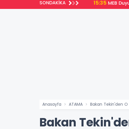
15:35
SONDAKİKA
emli Yenilikler
MEB Duyu
Anasayfa
ATAMA
Bakan Tekin'den O ö
Bakan Tekin'den