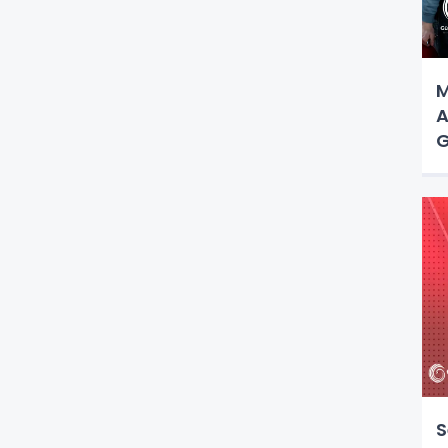
M
A
G
S