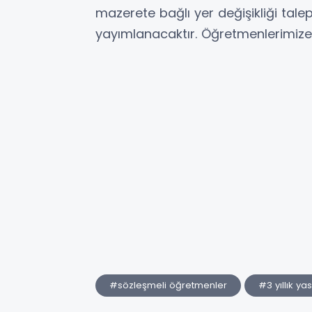
mazerete bağlı yer değişikliği talepl
yayımlanacaktır. Öğretmenlerimize v
#sözleşmeli öğretmenler
#3 yıllık ya