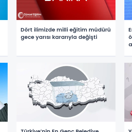
Dört ilimizde milli eğitim müdürü
E
gece yarısı kararıyla değişti
ö
a
Türkiye’nin En Genç Belediye
Y