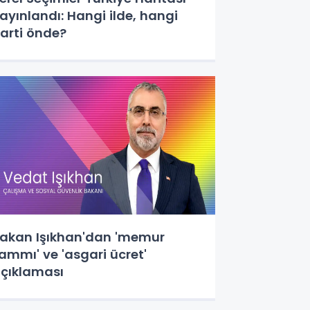
ayınlandı: Hangi ilde, hangi
arti önde?
akan Işıkhan'dan 'memur
ammı' ve 'asgari ücret'
çıklaması