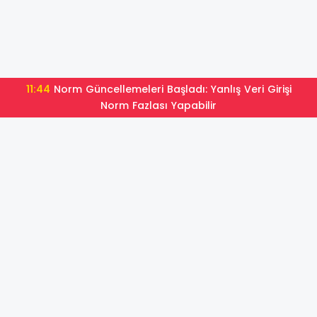
11:32
2026 LGS Yerleştirme Raporu: Kaç Öğrenci Tercih
Ettiği Okula Yerleşti?