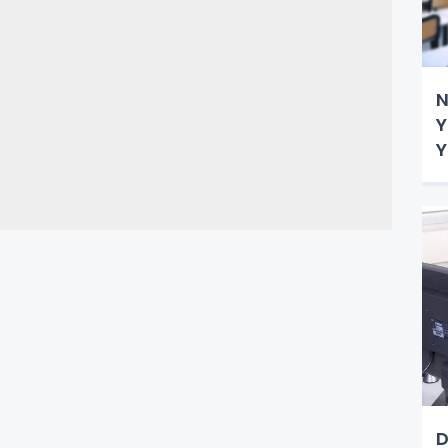
N
Y
Y
D