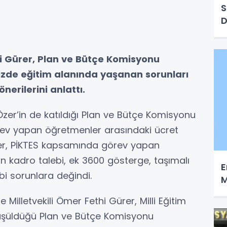
S
D
hi Gürer, Plan ve Bütçe Komisyonu
izde eğitim alanında yaşanan sorunları
nerilerini anlattı.
Özer’in de katıldığı Plan ve Bütçe Komisyonu
örev yapan öğretmenler arasındaki ücret
ler, PİKTES kapsamında görev yapan
rin kadro talebi, ek 3600 gösterge, taşımalı
E
ibi sorunlara değindi.
M
Milletvekili Ömer Fethi Gürer, Milli Eğitim
rüşüldüğü Plan ve Bütçe Komisyonu