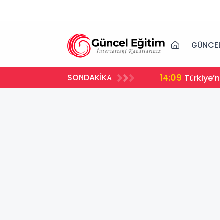
GÜNCEL
14:09
SONDAKİKA
u! Nakil Süreci Başladı
Türkiye’n