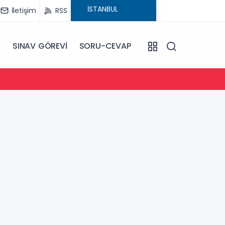
İletişim
RSS
A
SINAV GÖREVİ
SORU-CEVAP
13:58
Öğretm