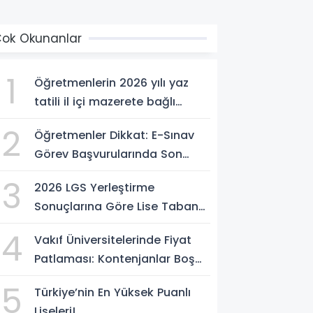
ok Okunanlar
1
Öğretmenlerin 2026 yılı yaz
tatili il içi mazerete bağlı
atama sonuçları açıklandı
2
Öğretmenler Dikkat: E-Sınav
Görev Başvurularında Son
Saatler!
3
2026 LGS Yerleştirme
Sonuçlarına Göre Lise Taban
Puanları Belli Oldu! Nakil Süreci
4
Vakıf Üniversitelerinde Fiyat
Başladı
Patlaması: Kontenjanlar Boş
Kaldı!
5
Türkiye’nin En Yüksek Puanlı
Liseleri!