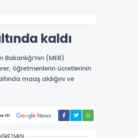
ltında kaldı
im Bakanlığı’nın (MEB)
er, öğretmenlerin ücretlerinin
ı altında maaş aldığını ve
e Ol
ÖĞRETMEN