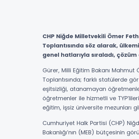
CHP Niğde Milletvekili Ömer Fet
Toplantısında söz alarak, ülkem
genel hatlarıyla sıraladı, çözüm ö
Gürer, Milli Eğitim Bakanı Mahmut 
Toplantısında; farklı statülerde g
eşitsizliği, atanamayan öğretmen
öğretmenler ile hizmetli ve TYP’lile
eğitim, işsiz üniversite mezunları g
Cumhuriyet Halk Partisi (CHP) Niğde 
Bakanlığı’nın (MEB) bütçesinin gö