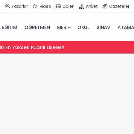
Yazarlar
Video
Galeri
Anket
Gazeteler
 EĞİTİM
ÖĞRETMEN
MEB
OKUL
SINAV
ATAM
in En Yüksek Puanlı Liseleri!