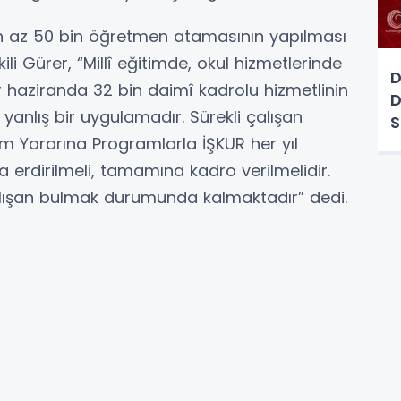
en az 50 bin öğretmen atamasının yapılması
ili Gürer, “Millî eğitimde, okul hizmetlerinde
D
Her haziranda 32 bin daimî kadrolu hizmetlinin
D
sı yanlış bir uygulamadır. Sürekli çalışan
S
um Yararına Programlarla İŞKUR her yıl
 erdirilmeli, tamamına kadro verilmelidir.
i çalışan bulmak durumunda kalmaktadır” dedi.