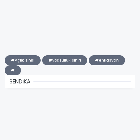
#Açlık sınırı
#yoksulluk sınırı
#enflasyon
#
SENDİKA