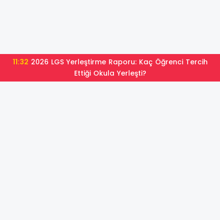
10:18
2026 LGS Yerleştirme Sonuçları Açıklandı: İşte Lise
Tercih Sonuçları Sorgulama Ekranı