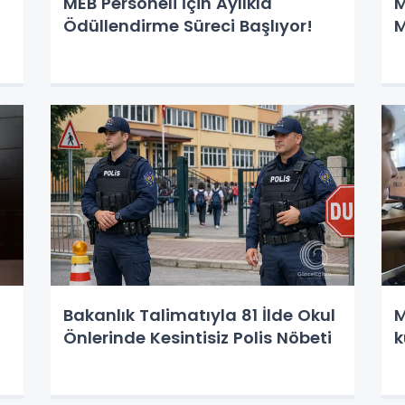
MEB Personeli İçin Aylıkla
M
i
Ödüllendirme Süreci Başlıyor!
M
Bakanlık Talimatıyla 81 İlde Okul
M
Önlerinde Kesintisiz Polis Nöbeti
k