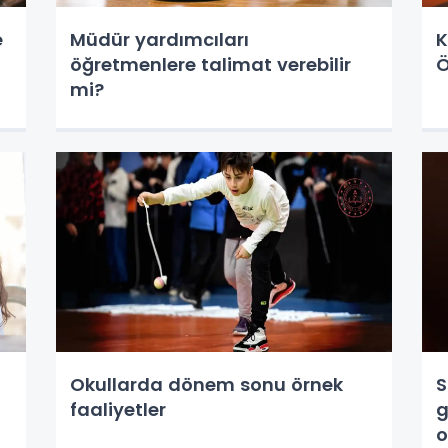
e
Müdür yardımcıları
K
öğretmenlere talimat verebilir
Ö
mi?
Okullarda dönem sonu örnek
S
faaliyetler
g
o