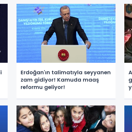
i
Erdoğan'ın talimatıyla seyyanen
A
zam gidiyor! Kamuda maaş
g
reformu geliyor!
y
a