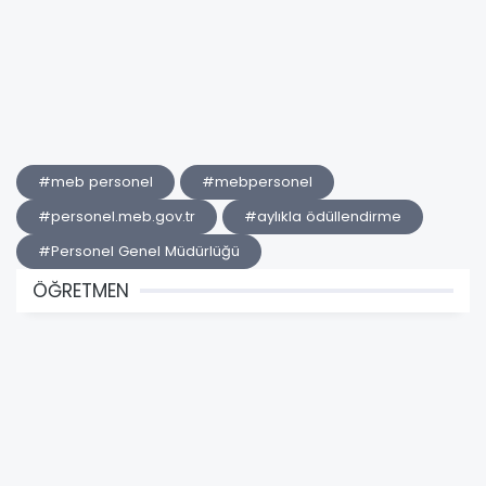
#meb personel
#mebpersonel
#personel.meb.gov.tr
#aylıkla ödüllendirme
#Personel Genel Müdürlüğü
ÖĞRETMEN