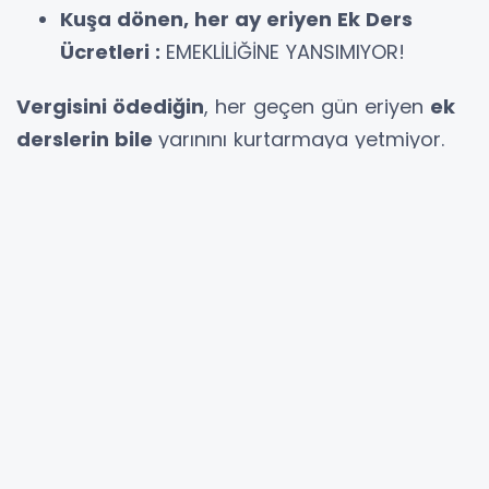
Kuşa dönen, her ay eriyen Ek Ders
Ücretleri
:
EMEKLİLİĞİNE YANSIMIYOR!
Vergisini ödediğin
, her geçen gün eriyen
ek
derslerin bile
yarınını kurtarmaya yetmiyor.
1-9 yıl kıdemi olan öğretmenimiz bugün
kirasını ödeyemiyor.
Birçok
farklı kurumda yol, yemek ve giyim
yardımı varken
, 1 milyon 100 bin öğretmen
bu
hakların hiçbirinden yararlanamıyor!
PEKİ, SEN HÂLÂ...