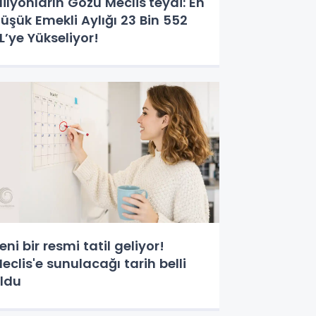
ilyonların Gözü Meclis'teydi: En
üşük Emekli Aylığı 23 Bin 552
L’ye Yükseliyor!
eni bir resmi tatil geliyor!
eclis'e sunulacağı tarih belli
ldu