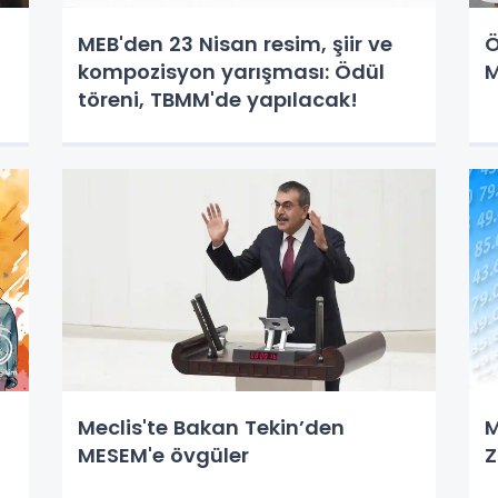
MEB'den 23 Nisan resim, şiir ve
Ö
kompozisyon yarışması: Ödül
M
töreni, TBMM'de yapılacak!
Meclis'te Bakan Tekin’den
M
MESEM'e övgüler
Z