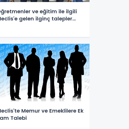
ğretmenler ve eğitim ile ilgili
eclis'e gelen ilginç talepler...
eclis'te Memur ve Emeklilere Ek
am Talebi