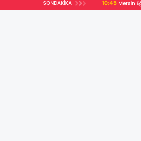
10:45
SONDAKİKA
r Af Kapsamı Dışında?
Mersin E