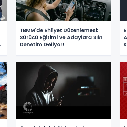
TBMM'de Ehliyet Düzenlemesi:
E
Sürücü Eğitimi ve Adaylara Sıkı
A
ç
Denetim Geliyor!
K