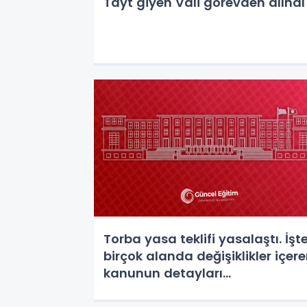
Tayt giyen Vali görevden alındı
Torba yasa teklifi yasalaştı. İşt
birçok alanda değişiklikler içer
kanunun detayları...