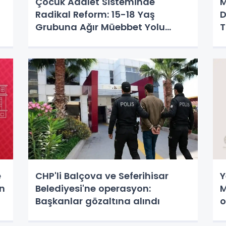
Çocuk Adalet Sisteminde
M
Radikal Reform: 15-18 Yaş
D
Grubuna Ağır Müebbet Yolu
T
Açılıyor
e
CHP'li Balçova ve Seferihisar
Y
en
Belediyesi'ne operasyon:
M
Başkanlar gözaltına alındı
o