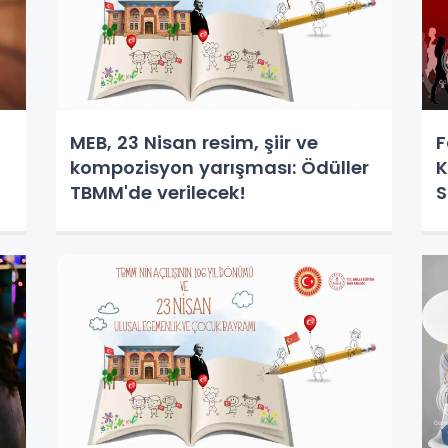
MEB, 23 Nisan resim, şiir ve
F
kompozisyon yarışması: Ödüller
K
TBMM'de verilecek!
S