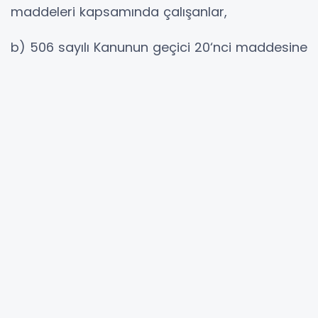
maddeleri kapsamında çalışanlar,
b) 506 sayılı Kanunun geçici 20‘nci maddesine
göre bankalar için kurulmuş özel emeklilik
sandığına tabi olarak çalışanlar,
c) TOBB ve odalar gibi kamu kurumu
niteliğindeki meslek kuruluşlarında çalışanlar,
ç) Milletvekili, belediye başkanı, muhtar ve
noter olarak çalışanlar,
d) 926 sayılı Türk Silahlı Kuvvetleri Personel
Kanunu kapsamında çalışanlar,
e) 2547 sayılı Yükseköğretim Kanunu
kapsamında çalışanlar,