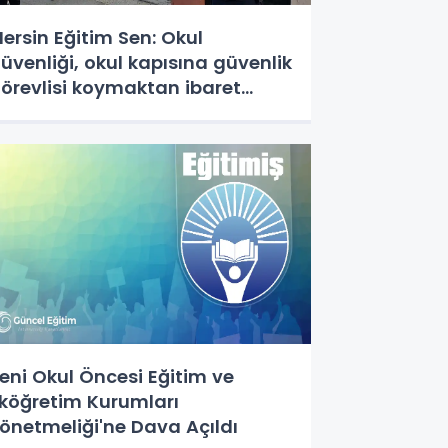
ersin Eğitim Sen: Okul
üvenliği, okul kapısına güvenlik
örevlisi koymaktan ibaret
eğildir
eni Okul Öncesi Eğitim ve
lköğretim Kurumları
önetmeliği'ne Dava Açıldı