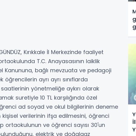
M
g
g
d
NDÜZ, Kırıkkale İl Merkezinde faaliyet
taokulunda T.C. Anayasasının laiklik
Temel Kanununa, bağlı mevzuata ve pedagoji
 öğrencilerin ayrı ayrı sınıflarda
saatlerinin yönetmeliğe aykırı olarak
mak suretiyle 10 TL karşılığında özel
ğrenci ad soyad ve okul bilgilerinin deneme
Y
işisel verilerinin ifşa edilmesini, öğrenci
İ
ip ortaokulunun ve öğrenci sayısı 30'un
Y
bulunduğunu, elektrik ve doğalgaz