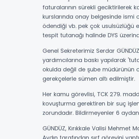
faturalarının sürekli geciktirilerek
kurslarında onay belgesinde ismi 
ödendiği vb. pek çok usulsüzlüğü 
tespit tutanağı halinde DYS üzerinde
Genel Sekreterimiz Serdar GÜNDÜZ'ü
yardımcılarına baskı yapılarak 'tuta
okulda değil de şube müdürünün o
gerekçelerle sümen altı edilmiştir.
Her kamu görevlisi, TCK 279. ma
kovuşturma gerektiren bir suç işl
zorundadır. Bildirmeyenler 6 aydan 
GÜNDÜZ, Kırıkkale Valisi Mehmet Mak
Aydın tarafından sırf görevini yapt