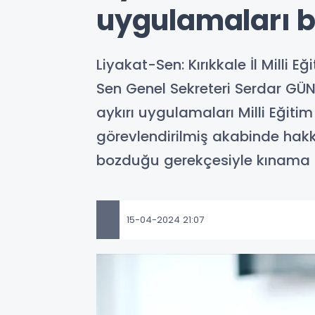
uygulamaları b
Liyakat-Sen: Kırıkkale İl Mill
Sen Genel Sekreteri Serdar GÜN
aykırı uygulamaları Milli Eğiti
görevlendirilmiş akabinde hak
bozduğu gerekçesiyle kınama ceza
15-04-2024 21:07