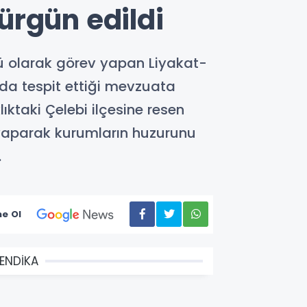
ürgün edildi
rü olarak görev yapan Liyakat-
nda tespit ettiği mevzuata
ıktaki Çelebi ilçesine resen
yaparak kurumların huzurunu
.
e Ol
ENDİKA