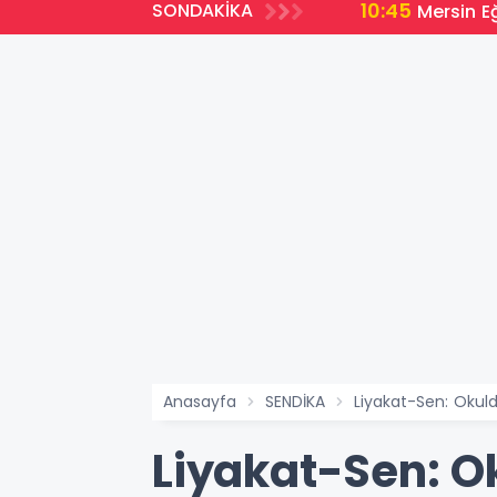
10:45
SONDAKİKA
r Af Kapsamı Dışında?
Mersin E
Anasayfa
SENDİKA
Liyakat-Sen: Okul
Liyakat-Sen: O