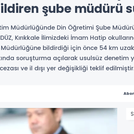
ildiren şube müdürü s
i Eğitim Müdürlüğünde Din Öğretimi Şube Müdü
DÜZ, Kırıkkale İlimizdeki İmam Hatip okulları
m Müdürlüğüne bildirdiği için önce 54 km uzakl
kında soruşturma açılarak usulsüz denetim 
sı ve il dışı yer değişikliği teklif edilmiştir
Abon
S