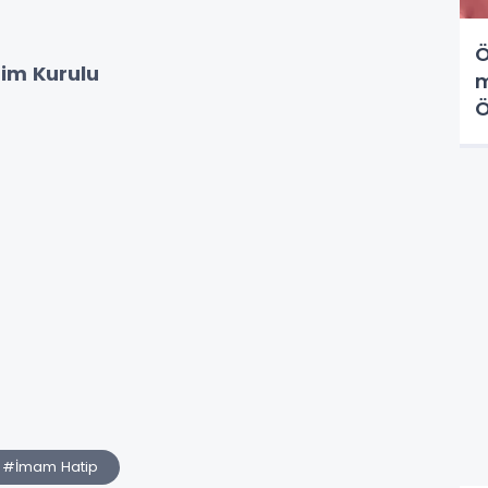
Ö
im Kurulu
m
Ö
k
#İmam Hatip