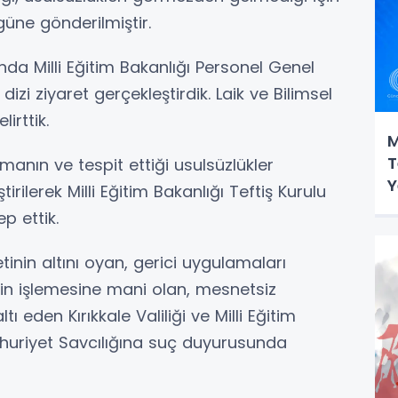
üne gönderilmiştir.
a Milli Eğitim Bakanlığı Personel Genel
izi ziyaret gerçekleştirdik. Laik ve Bilimsel
irttik.
M
T
nın ve tespit ettiği usulsüzlükler
Y
rilerek Milli Eğitim Bakanlığı Teftiş Kurulu
p ettik.
inin altını oyan, gerici uygulamaları
n işlemesine mani olan, mesnetsiz
ı eden Kırıkkale Valiliği ve Milli Eğitim
mhuriyet Savcılığına suç duyurusunda