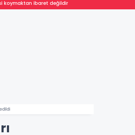
10:37
isi koymaktan ibaret değildir
Bakan 
dildi
rı