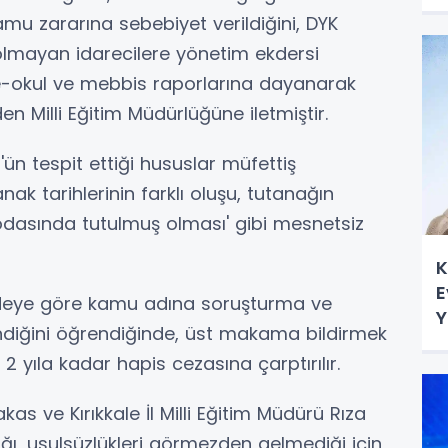
 kamu zararına sebebiyet verildiğini, DYK
olmayan idarecilere yönetim ekdersi
e-okul ve mebbis raporlarına dayanarak
n Milli Eğitim Müdürlüğüne iletmiştir.
n tespit ettiği hususlar müfettiş
nak tarihlerinin farklı oluşu, tutanağın
dasında tutulmuş olması' gibi mesnetsiz
K
E
ddeye göre kamu adına soruşturma ve
Y
endiğini öğrendiğinde, üst makama bildirmek
2 yıla kadar hapis cezasına çarptırılır.
as ve Kırıkkale İl Milli Eğitim Müdürü Rıza
ığı, usulsüzlükleri görmezden gelmediği için