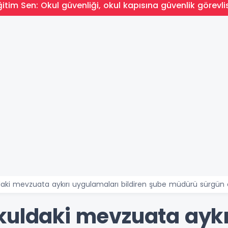
ğitim Sen: Okul güvenliği, okul kapısına güvenlik görevl
daki mevzuata aykırı uygulamaları bildiren şube müdürü sürgün e
kuldaki mevzuata aykı