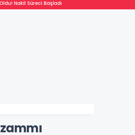
14:09
Oldu! Nakil Süreci Başladı
Türkiy
ş zammı