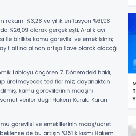
n rakamı %3,28 ve yıllık enflasyon %61,98
 da %26,09 olarak gerçekleşti. Aralık ayı
ile birlikte kamu görevlisi ve emeklisinin;
yıt altına alınan artışa ilave olarak alacağı
ik tabloyu öngören 7. Dönemdeki haklı,
yıp üretmeyecek tekliflerimiz; dayanaktan
M
ilmiş, kamu görevlilerinin maaşını
T
Y
 somut veriler değil Hakem Kurulu Kararı
u görevlisi ve emeklilerinin maaş/ücret
beklense de bu artışın %15‘lik kısmı Hakem