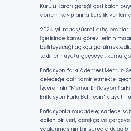
Kurulu Kararı gereği geri kalan büy
dönem kayıplarına karşılık verilen a
2024 yılı maaş/ücret artış oranlar
içerisinde kamu görevlilerinin maaş
belirleyeceği açıkça görülmekted
teklifler hayata geçseydi, kamu gör
Enflasyon farkı ödemesi Memur-Sen
geleceğe dair tamir etmekte, geç
İşvereninin “Memur Enflasyon Farkı 
Enflasyon Farkı Belirlesin” dayatm
Enflasyonla mücadele; sadece sabit 
edilen bir veri, gerekçe ve çerçeve
sağlanmasının bir süreç olduğu bili