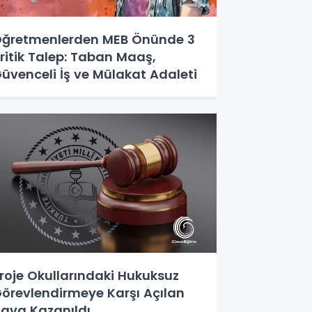
ğretmenlerden MEB Önünde 3
ritik Talep: Taban Maaş,
üvenceli İş ve Mülakat Adaleti
roje Okullarındaki Hukuksuz
örevlendirmeye Karşı Açılan
ava Kazanıldı