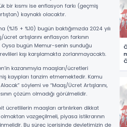
ük bir kısmı ise enflasyon farkı (geçmiş
rtıştan) kaynaklı olacaktır.
ına (%15 + %10) bugün baktığımızda 2024 yılı
/ücret artışlarını enflasyon farkının
ir. Oysa bugün Memur-senin sunduğu
Ö
m
evlileri kışı karşılamakta zorlanmayacaktı.
Ö
k
’in kazanımıyla maaşları/ücretleri
miş kayıpları tanzim etmemektedir. Kamu
Alacak” söylemi ve “Maaş/Ücret Artışlarını,
asının çözüm olmadığı görülmelidir.
ücretlilerin maaşları artırılırken dikkat
 olmaktan vazgeçilmeli, piyasa istikrarının
nmelidir. Bu süreç içerisinde devletimizin de