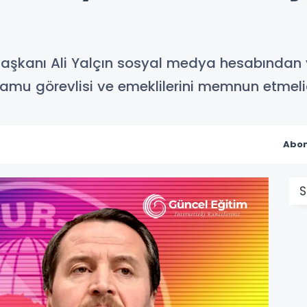
aşkanı Ali Yalçın sosyal medya hesabından 
u görevlisi ve emeklilerini memnun etmelidir'
Abon
S