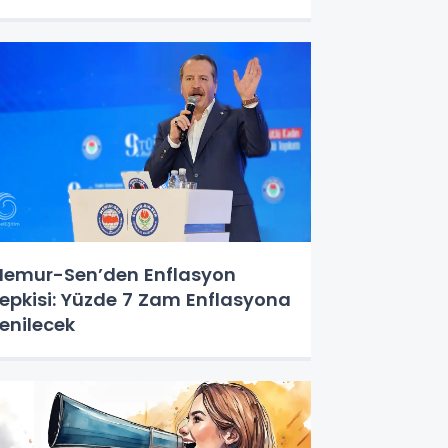
emur-Sen’den Enflasyon
epkisi: Yüzde 7 Zam Enflasyona
enilecek