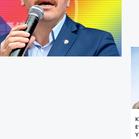
K
E
Y