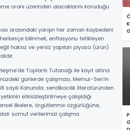
me oranı üzerinden alacaklarını koruduğu
Ö
K
ması arasındaki yarışın her zaman kaybedeni
G
 herkesçe bilinmeli, enflasyonu tetikleyen
eğil haksız ve yersiz yapılan piyasa (ürün)
lıdır.
leşme’de Toplantı Tutanağı ile kayıt altına
müzdeki günlerde çalışması, Memur-Sen’in
88 sayılı Kanunda; sendikacılık literatüründen
etkinin etkisizleştirilmeye çalışıldığı
nsel ilkelere, örgütlenme özgürlüğüne,
air somut verilerimizi çalışma
P
G
D