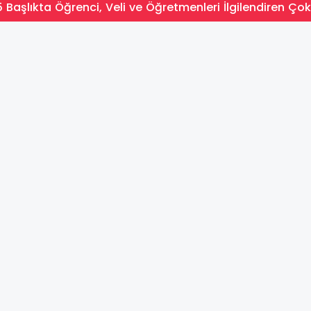
 Başlıkta Öğrenci, Veli ve Öğretmenleri İlgilendiren Çok