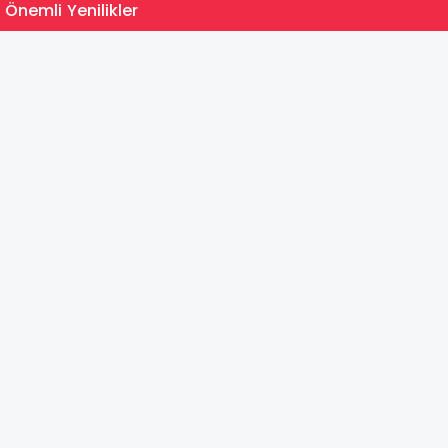
15:35
 Önemli Yenilikler
MEB Du