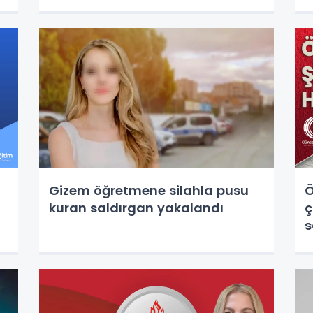
Gizem öğretmene silahla pusu
Ö
kuran saldırgan yakalandı
ç
s