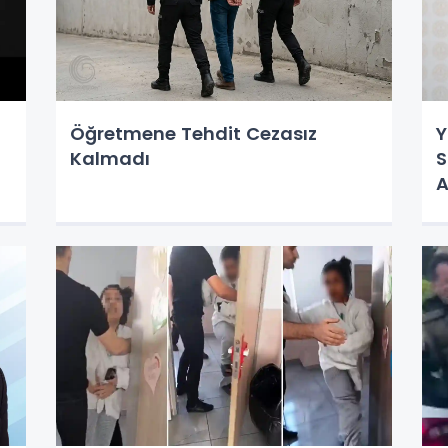
Öğretmene Tehdit Cezasız
Y
Kalmadı
S
A