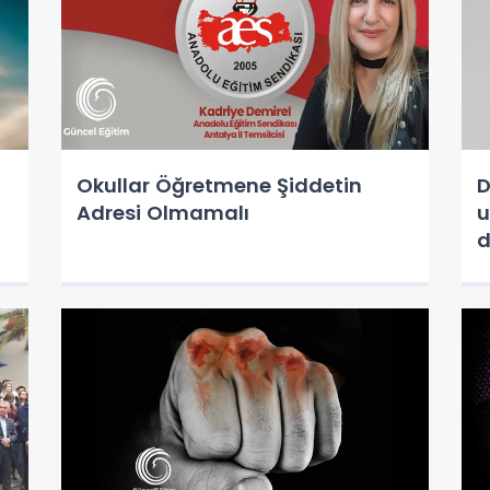
Okullar Öğretmene Şiddetin
D
Adresi Olmamalı
u
d