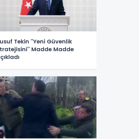
usuf Tekin ''Yeni Güvenlik
tratejisini'' Madde Madde
çıkladı