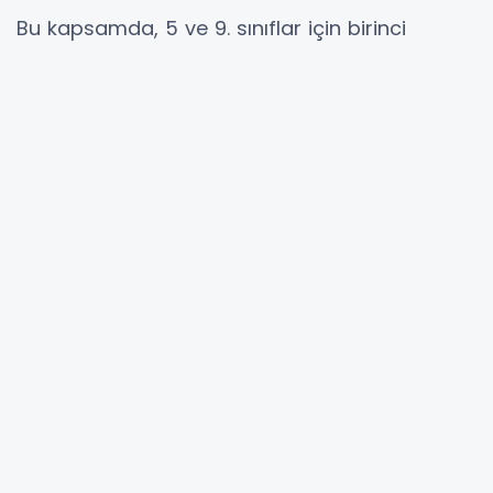
Bu kapsamda, 5 ve 9. sınıflar için birinci
dönem ortak yazılı sınavlara yönelik
hazırlanan il sınıf/alan zümrelerine örnek teşkil
edecek Konu Soru Dağılım Tabloları
yayımlandı.
Eğitim kurumu sınıf/alan zümreleri Genel
Müdürlükçe veya il millî eğitim müdürlüklerince
yayımlanan Konu Soru Dağılım Tablolarındaki
senaryolardan kendi okullarına uygun olan bir
senaryoyu seçebilecektir. Eğitim kurumu
sınıf/alan zümreleri tarafından seçilen
senaryonun öğrencilere duyurulması
gerekmektedir.