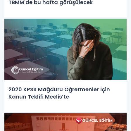
TBMM'de bu hafta görüşülecek
2020 KPSS Mağduru Öğretmenler İçin
Kanun Teklifi Meclis’te