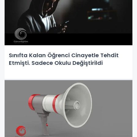
Sınıfta Kalan Öğrenci Cinayetle Tehdit
Etmişti. Sadece Okulu Değiştirildi