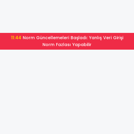
11:32
2026 LGS Yerleştirme Raporu: Kaç Öğrenci Tercih
Ettiği Okula Yerleşti?