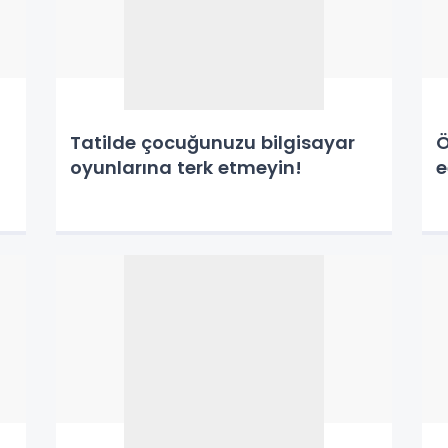
Tatilde çocuğunuzu bilgisayar
Ö
oyunlarına terk etmeyin!
e