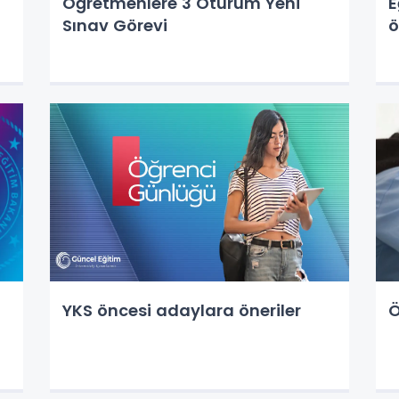
Öğretmenlere 3 Oturum Yeni
E
Sınav Görevi
ö
YKS öncesi adaylara öneriler
Ö