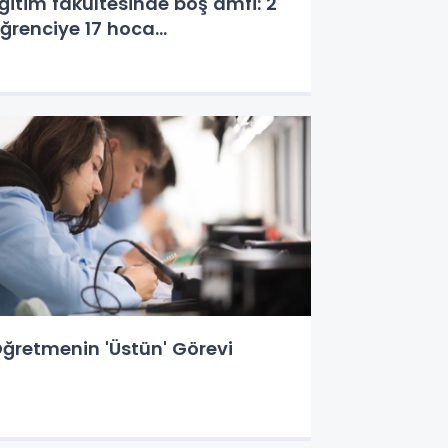
ğitim fakültesinde boş amfi: 2
ğrenciye 17 hoca...
ğretmenin 'Üstün' Görevi