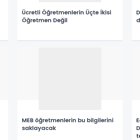
Ücretli Öğretmenlerin Üçte İkisi
D
Öğretmen Değil
d
MEB öğretmenlerin bu bilgilerini
E
saklayacak
D
t