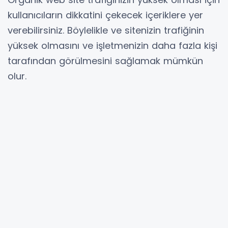
kullanıcıların dikkatini çekecek içeriklere yer
verebilirsiniz. Böylelikle ve sitenizin trafiğinin
yüksek olmasını ve işletmenizin daha fazla kişi
tarafından görülmesini sağlamak mümkün
olur.
Web sitenizin organik trafiğinin daha yüksek
olmasını sağlamak için
organik trafik satın
al
paketlerinden faydalanabilirsiniz. Bu
paketler sayesinde web sitenizin organik
trafiğinin daha yüksek oranlarda olmasını
sağlamak mümkündür. Bunun için Bayigram
sitesini ziyaret edip paketleri incelemeniz
yeterli olacaktır.