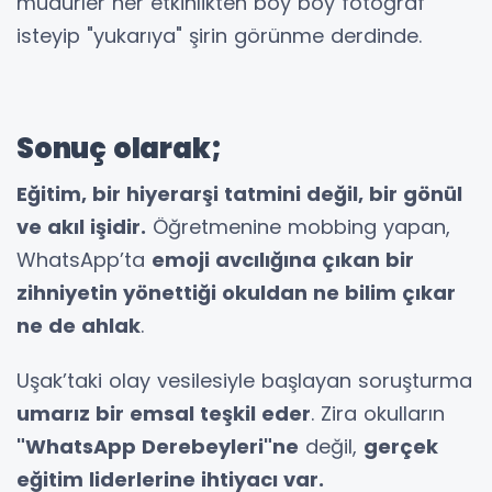
müdürler her etkinlikten boy boy fotoğraf
isteyip "yukarıya" şirin görünme derdinde.
Sonuç olarak;
Eğitim, bir hiyerarşi tatmini değil, bir gönül
ve akıl işidir.
Öğretmenine mobbing yapan,
WhatsApp’ta
emoji avcılığına çıkan bir
zihniyetin yönettiği okuldan ne bilim çıkar
ne de ahlak
.
Uşak’taki olay vesilesiyle başlayan soruşturma
umarız bir emsal teşkil eder
. Zira okulların
"WhatsApp Derebeyleri"ne
değil,
gerçek
eğitim liderlerine ihtiyacı var.