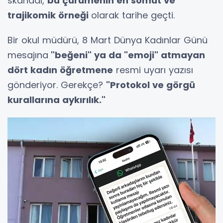
skandal,
bu çürümenin en somut ve
trajikomik örneği
olarak tarihe geçti.
Bir okul müdürü, 8 Mart Dünya Kadınlar Günü
mesajına
"beğeni" ya da "emoji" atmayan
dört kadın öğretmene
resmi uyarı yazısı
gönderiyor. Gerekçe?
"
Protokol ve görgü
kurallarına aykırılık."