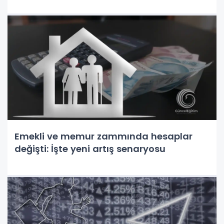
Emekli ve memur zammında hesaplar
değişti: İşte yeni artış senaryosu