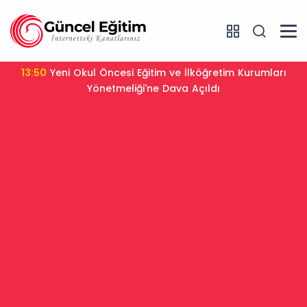
13:31
YKS Sistemi Değişiyor mu? Bakan Tekin Sınav
Tartışmalarına Son Noktayı Koydu