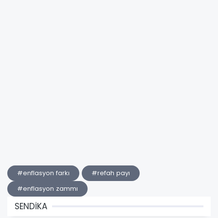
#enflasyon farkı
#refah payı
#enflasyon zammı
SENDİKA