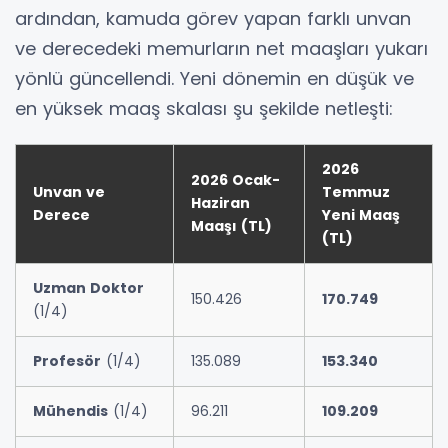
ardından, kamuda görev yapan farklı unvan
ve derecedeki memurların net maaşları yukarı
yönlü güncellendi. Yeni dönemin en düşük ve
en yüksek maaş skalası şu şekilde netleşti:
2026
2026 Ocak-
Unvan ve
Temmuz
Haziran
Derece
Yeni Maaş
Maaşı (TL)
(TL)
Uzman Doktor
150.426
170.749
(1/4)
Profesör
(1/4)
135.089
153.340
Mühendis
(1/4)
96.211
109.209