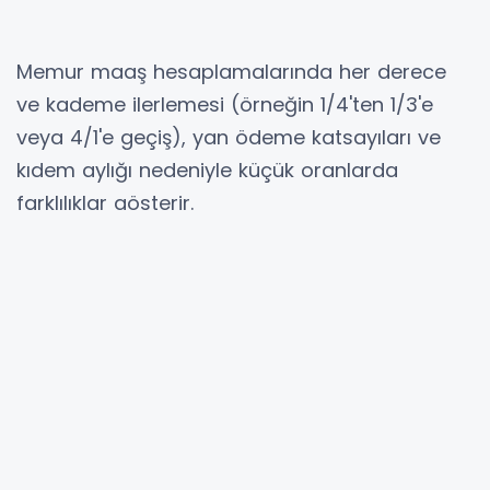
Memur maaş hesaplamalarında her derece
ve kademe ilerlemesi (örneğin 1/4'ten 1/3'e
veya 4/1'e geçiş), yan ödeme katsayıları ve
kıdem aylığı nedeniyle küçük oranlarda
farklılıklar gösterir.
Temmuz 2026 Kariyer Basamaklarına Göre
Öğretmen Maaşları
TÜİK’in %13,51’lik resmi Temmuz zam oranı
uygulandığında, 1. derecenin 4. kademesindeki
(1/4) öğretmenlerimizin eski ve yeni net maaş