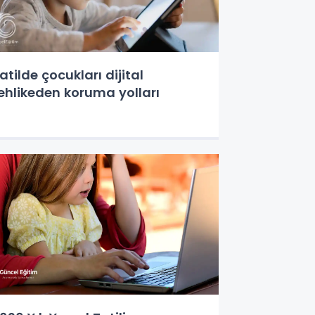
atilde çocukları dijital
ehlikeden koruma yolları