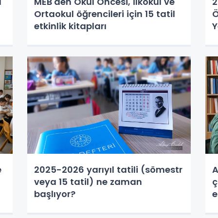
l
MEB'den Okul Öncesi, İlkokul ve
2
Ortaokul öğrencileri için 15 tatil
Ö
etkinlik kitapları
Y
e
2025-2026 yarıyıl tatili (sömestr
A
veya 15 tatil) ne zaman
ç
başlıyor?
e