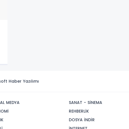
isoft
Haber Yazılımı
AL MEDYA
SANAT - SİNEMA
NOMİ
REHBERLİK
IK
DOSYA İNDİR
Lİ
İNTERNET