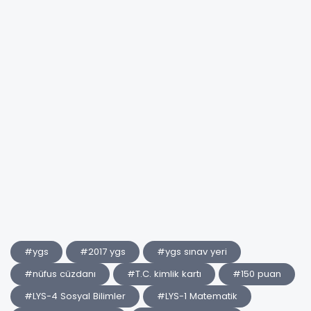
#ygs
#2017 ygs
#ygs sınav yeri
#nüfus cüzdanı
#T.C. kimlik kartı
#150 puan
#LYS-4 Sosyal Bilimler
#LYS-1 Matematik