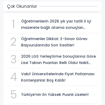
Çok Okunanlar
1
Öğretmenlerin 2026 yılı yaz tatili il içi
mazerete bağlı atama sonuçları
açıklandı
2
Öğretmenler Dikkat: E-Sınav Görev
Başvurularında Son Saatler!
3
2026 LGS Yerleştirme Sonuçlarına Göre
Lise Taban Puanları Belli Oldu! Nakil
Süreci Başladı
4
Vakıf Üniversitelerinde Fiyat Patlaması:
Kontenjanlar Boş Kaldı!
5
Türkiye’nin En Yüksek Puanlı Liseleri!