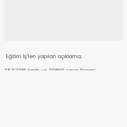
Eğitim İş'ten yapılan açıklama;
25.11.2016 tarih ve 29899 sayılı Resmi
Gazete’de yayımlanarak yürürlüğe giren Mîllî
Eğitim Bakanlığına Bağlı Eğitim Kurumları
Yönetici Ve Öğretmenlerinin Norm Kadrolarına
İlişkin Yönetmelikte Değişiklik Yapılmasına Dair
Yönetmelikte öğrenci ve öğretmenlerin
mağduriyetine neden olacak düzenlemeler yer