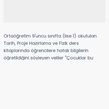
Ortaöğretim 9'uncu sınıfta (lise 1) okutulan
Tarih, Proje Hazırlama ve Fizik ders
kitaplarında öğrencilere hatalı bilgilerin
öğretildiğini söyleyen veliler "Çocuklar bu
hatalı bilgiler üzerinden sınava giriyor" diyor.
Ders kitapları ilk kez okutulmuyor. Kitaplardaki
açıklamalarda 2011-2012'den itibaren farklı
yıllarda 5 yıl süreyle ders kitabı olarak kabul
edildiği belirtiliyor. Öğrencilerin halen okuduğu
kitaplarda dikkat çeken yanlışlar şöyle: