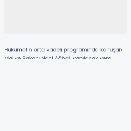
Hükümetin orta vadeli programında konuşan
Maliye Bakanı Naci Ağbal, yapılacak vergi
değişiklikleri hakkında bilgi verdi.
YÜZDE 40 ARTIŞ YAŞANACAK
Ağbal, "Binek otomobillerin motorlu taşıtlar
vergisini gelecek sene yüzde 40 oranında
yasal değişiklik yaparak artırıyoruz. Binek
otomobillere ilişkin bir artış var. Ayrıca 1 Ocak