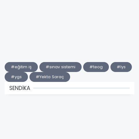
#eğitim iş
#sınav sistemi
#teog
#lys
#ygs
#Yekta Saraç
SENDİKA