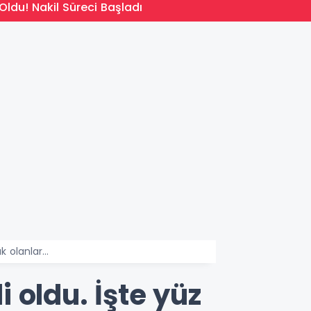
14:09
Oldu! Nakil Süreci Başladı
Türkiy
 olanlar...
i oldu. İşte yüz