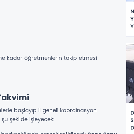
N
Y
Y
erine kadar öğretmenlerin takip etmesi
Takvimi
lerle başlayıp il geneli koordinasyon
D
 şu şekilde işleyecek:
S
D