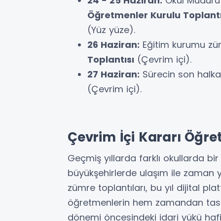
24 - 25 Haziran:
Okul Müdürü 
Öğretmenler Kurulu Toplantı
(Yüz yüze).
26 Haziran:
Eğitim kurumu züm
Toplantısı
(Çevrim içi).
27 Haziran:
Sürecin son halka
(Çevrim içi).
Çevrim İçi Kararı Öğre
Geçmiş yıllarda farklı okullarda bir
büyükşehirlerde ulaşım ile zaman y
zümre toplantıları, bu yıl dijital pl
öğretmenlerin hem zamandan tasa
dönemi öncesindeki idari yükü hafi