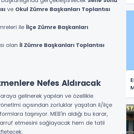
başkanlığında gerçekleştirilecek
Sene Sonu
sı
ve
Okul Zümre Başkanları Toplantısı
releri ile
İlçe Zümre Başkanları
sı olan
İl Zümre Başkanları Toplantısı
E
tmenlere Nefes Aldıracak
M
 araya gelinerek yapılan ve özellikle
önetimi açısından zorluklar yaşatan il/ilçe
atformlara taşınıyor. MEB'in aldığı bu karar,
rruf etmesini sağlayacak hem de tatil
fletecek.