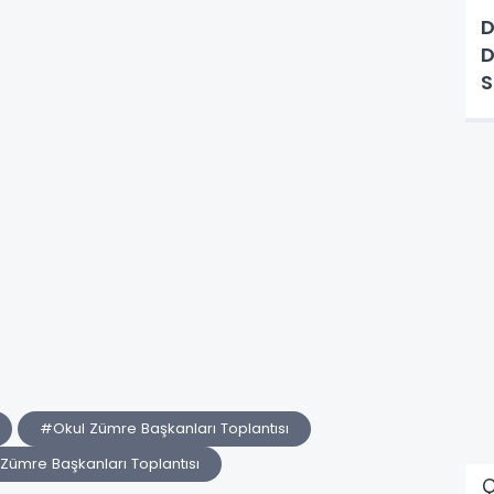
D
D
S
#Okul Zümre Başkanları Toplantısı
 Zümre Başkanları Toplantısı
Ç