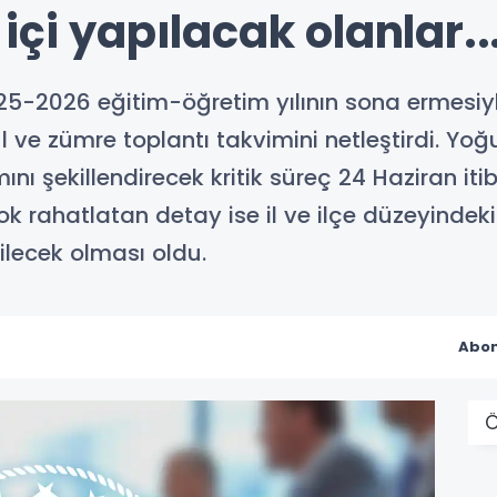
içi yapılacak olanlar..
025-2026 eğitim-öğretim yılının sona ermesiyl
ul ve zümre toplantı takvimini netleştirdi. Y
 şekillendirecek kritik süreç 24 Haziran itiba
 rahatlatan detay ise il ve ilçe düzeyindeki 
rilecek olması oldu.
Abon