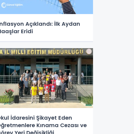
nflasyon Açıklandı: İlk Aydan
aaşlar Eridi
kul İdaresini Şikayet Eden
ğretmenlere Kınama Cezası ve
örev Yeri Değişikliği