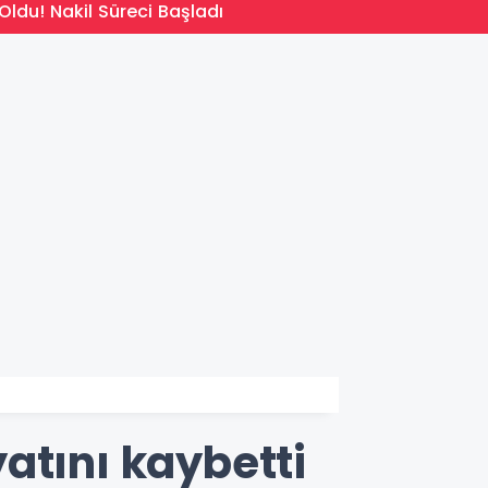
14:09
Oldu! Nakil Süreci Başladı
Türkiy
atını kaybetti