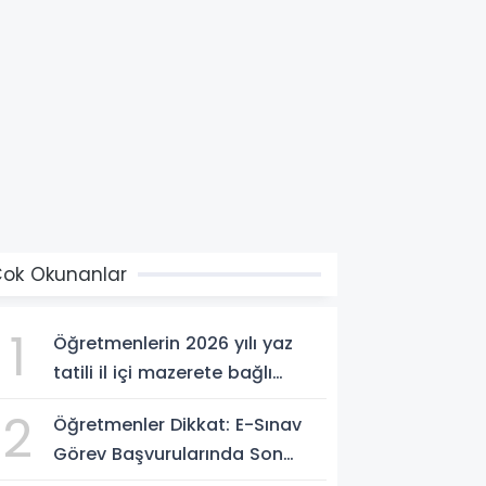
ok Okunanlar
1
Öğretmenlerin 2026 yılı yaz
tatili il içi mazerete bağlı
atama sonuçları açıklandı
2
Öğretmenler Dikkat: E-Sınav
Görev Başvurularında Son
Saatler!