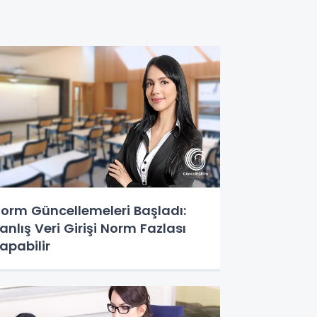
orm Güncellemeleri Başladı:
anlış Veri Girişi Norm Fazlası
apabilir