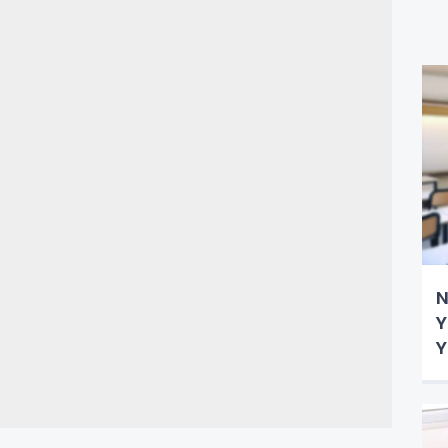
N
Y
Y