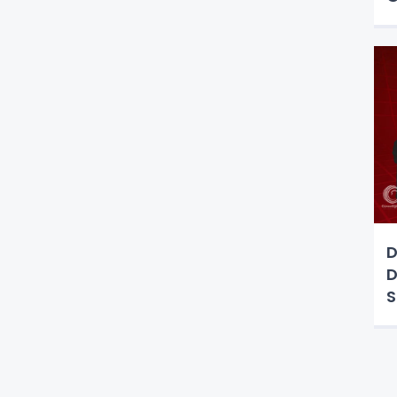
D
D
S