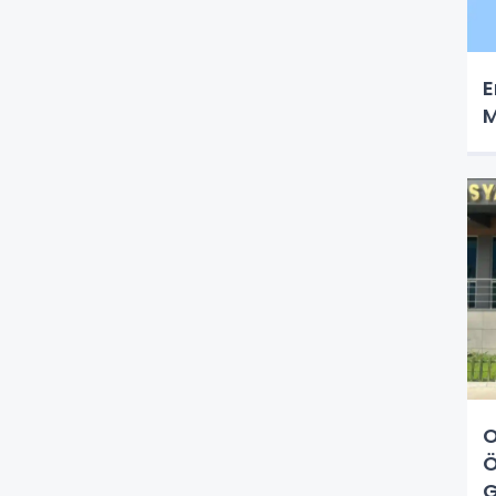
E
M
O
Ö
G