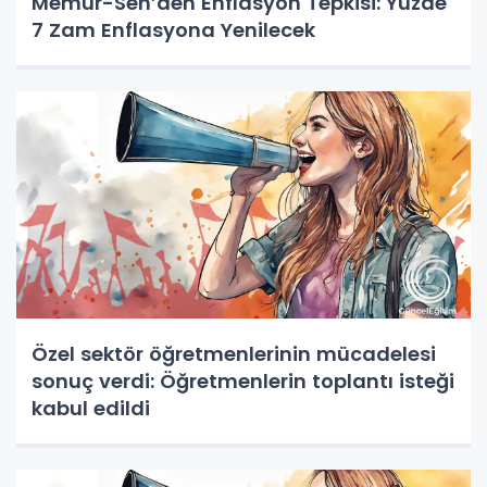
Memur-Sen’den Enflasyon Tepkisi: Yüzde
7 Zam Enflasyona Yenilecek
Özel sektör öğretmenlerinin mücadelesi
sonuç verdi: Öğretmenlerin toplantı isteği
kabul edildi