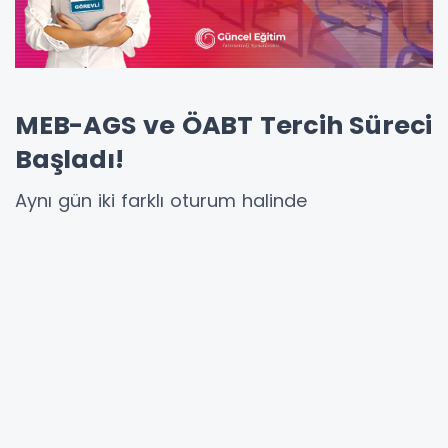
MEB-AGS ve ÖABT Tercih Süreci
Başladı!
Aynı gün iki farklı oturum halinde
gerçekleştirilecek olan bu kritik sınavlarda
salon başkanı, gözetmen veya yedek
gözetmen olarak görev almak isteyen kamu
personeli, belirlenen takvim dahilinde
tercihlerini iletebilecek.
Tercih Takvimi Dar: Son Gün 22 Haziran!