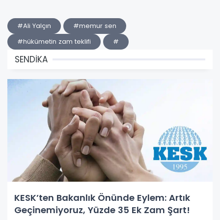
#Ali Yalçın
#memur sen
#hükümetin zam teklifi
#
SENDİKA
KESK’ten Bakanlık Önünde Eylem: Artık
Geçinemiyoruz, Yüzde 35 Ek Zam Şart!