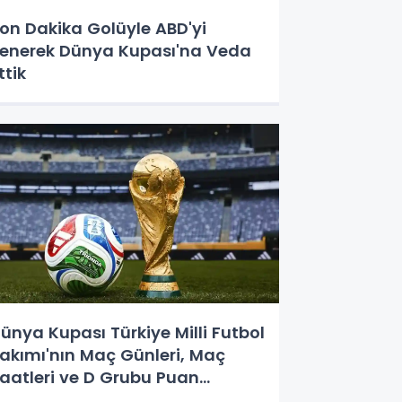
on Dakika Golüyle ABD'yi
enerek Dünya Kupası'na Veda
ttik
ünya Kupası Türkiye Milli Futbol
akımı'nın Maç Günleri, Maç
aatleri ve D Grubu Puan
Durumu