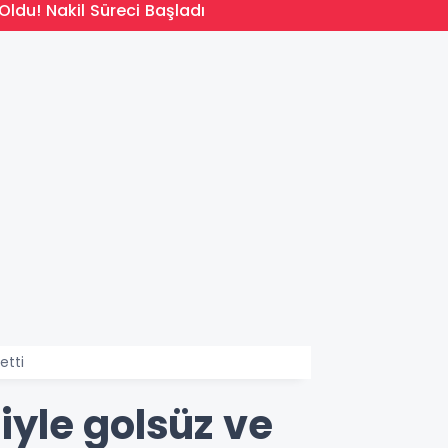
14:09
Oldu! Nakil Süreci Başladı
Türkiy
etti
iyle golsüz ve