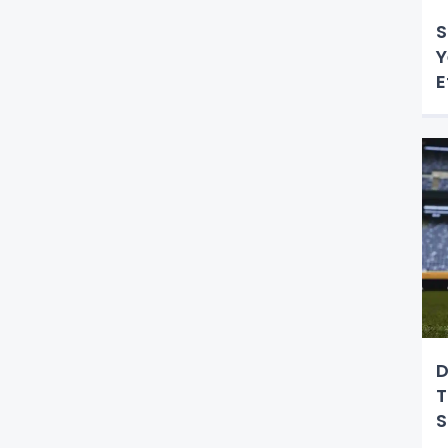
S
Y
E
D
T
S