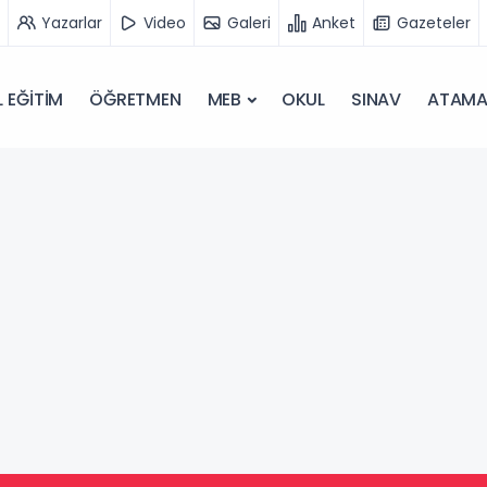
Yazarlar
Video
Galeri
Anket
Gazeteler
 EĞİTİM
ÖĞRETMEN
MEB
OKUL
SINAV
ATAM