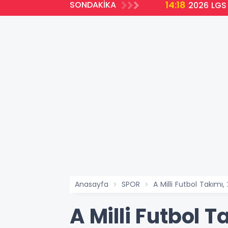
14:18
SONDAKİKA
2026 LGS 
Anasayfa
SPOR
A Milli Futbol Takımı
A Milli Futbol 