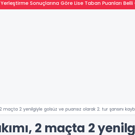
Yerleştirme Sonuçlarına Göre Lise Taban Puanları Belli 
, 2 maçta 2 yenilgiyle golsüz ve puansız olarak 2. tur şansını kayb
Takımı, 2 maçta 2 yenilg