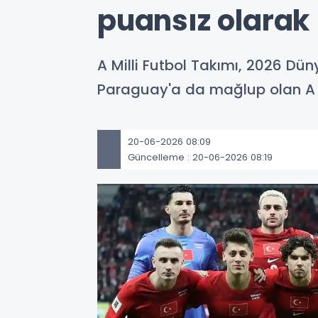
puansız olarak 
A Milli Futbol Takımı, 2026 Dü
Paraguay'a da mağlup olan A M
20-06-2026 08:09
Güncelleme : 20-06-2026 08:19