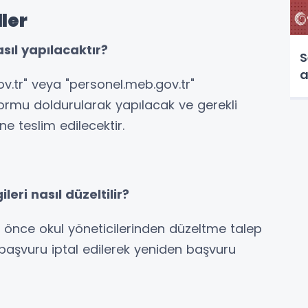
ler
sıl yapılacaktır?
S
a
.tr" veya "personel.meb.gov.tr"
Formu doldurularak yapılacak ve gerekli
 teslim edilecektir.
leri nasıl düzeltilir?
nce okul yöneticilerinden düzeltme talep
e başvuru iptal edilerek yeniden başvuru