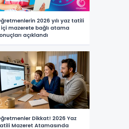
ğretmenlerin 2026 yılı yaz tatili
l içi mazerete bağlı atama
onuçları açıklandı
ğretmenler Dikkat! 2026 Yaz
atili Mazeret Atamasında