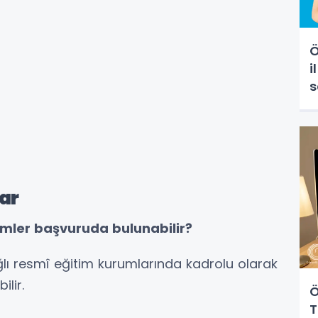
Ö
i
s
ar
imler başvuruda bulunabilir?
ğlı resmî eğitim kurumlarında kadrolu olarak
lir.
Ö
T