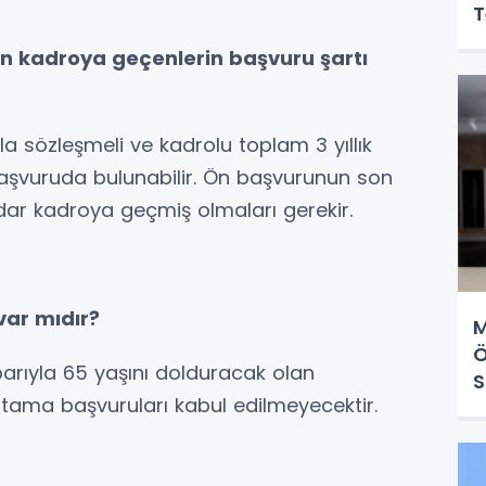
T
en kadroya geçenlerin başvuru şartı
yla sözleşmeli ve kadrolu toplam 3 yıllık
aşvuruda bulunabilir. Ön başvurunun son
r kadroya geçmiş olmaları gerekir.
 var mıdır?
M
Ö
tibarıyla 65 yaşını dolduracak olan
S
atama başvuruları kabul edilmeyecektir.