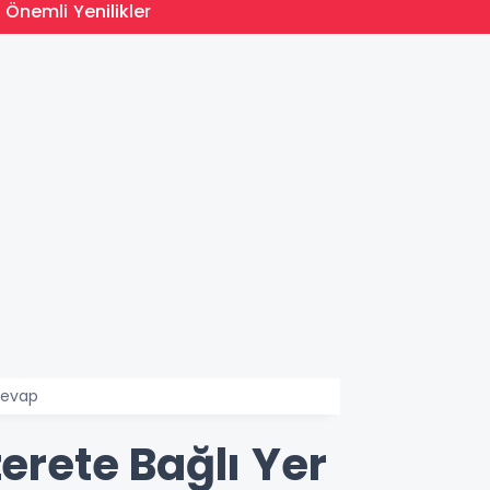
15:35
 Önemli Yenilikler
MEB Du
Cevap
erete Bağlı Yer