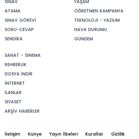
SINAV
YAŞAM
ATAMA
ÖĞRETMEN KAMPANYA
SINAV GÖREVİ
TEKNOLOJİ - YAZILIM
SORU-CEVAP
HAVA DURUMU
SENDİKA
GÜNDEM
SANAT - SİNEMA
REHBERLİK
DOSYA İNDİR
İNTERNET
İLANLAR
SİYASET
ARŞİV HABERLER
İletişim
Künye
Yayın İlkeleri
Kurallar
Gizlilik