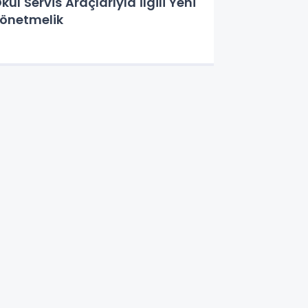
kul Servis Araçlarıyla İlgili Yeni
önetmelik