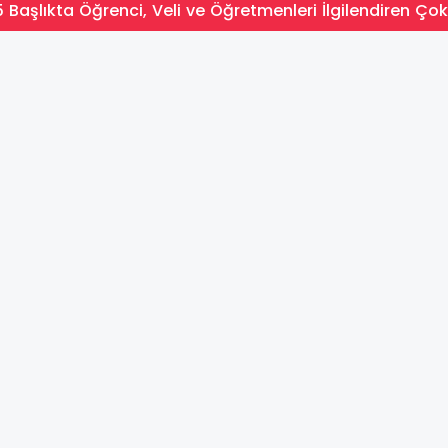
 Başlıkta Öğrenci, Veli ve Öğretmenleri İlgilendiren Çok