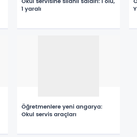
Okul servisine silahlı saldırı: 1 ölü,
O
1 yaralı
Y
Öğretmenlere yeni angarya:
Okul servis araçları