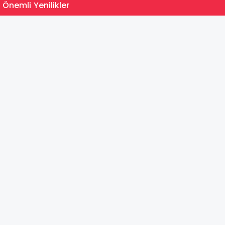
15:35
 Önemli Yenilikler
MEB Du