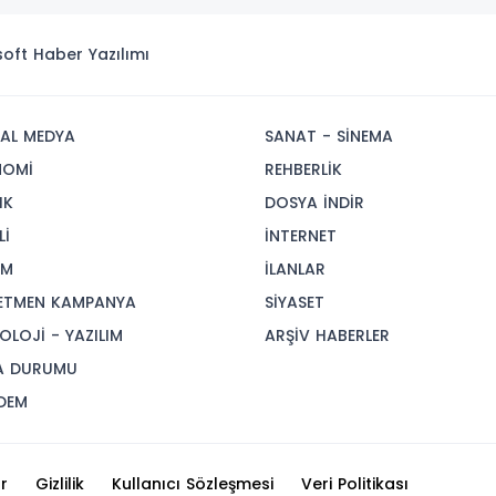
isoft
Haber Yazılımı
AL MEDYA
SANAT - SİNEMA
NOMİ
REHBERLİK
IK
DOSYA İNDİR
Lİ
İNTERNET
AM
İLANLAR
ETMEN KAMPANYA
SİYASET
OLOJİ - YAZILIM
ARŞİV HABERLER
A DURUMU
DEM
r
Gizlilik
Kullanıcı Sözleşmesi
Veri Politikası