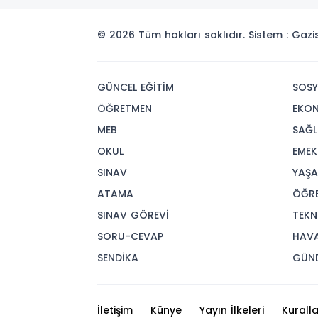
© 2026 Tüm hakları saklıdır. Sistem : Gaz
GÜNCEL EĞİTİM
SOSY
ÖĞRETMEN
EKO
MEB
SAĞL
OKUL
EMEK
SINAV
YAŞ
ATAMA
ÖĞR
SINAV GÖREVİ
TEKN
SORU-CEVAP
HAV
SENDİKA
GÜN
İletişim
Künye
Yayın İlkeleri
Kuralla