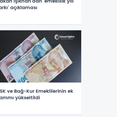
akan Işıkhan'dan 'emeklilik yılı
arkı' açıklaması
SK ve Bağ-Kur Emeklilerinin ek
ammı yükseltildi