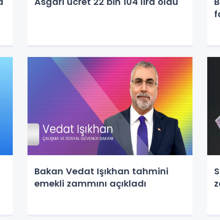
a
Asgari ücret 22 bin 104 lira oldu
B
f
Bakan Vedat Işıkhan tahmini
S
emekli zammını açıkladı
z