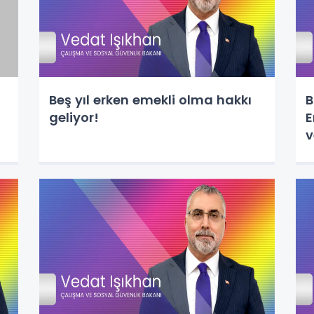
Beş yıl erken emekli olma hakkı
B
geliyor!
E
v