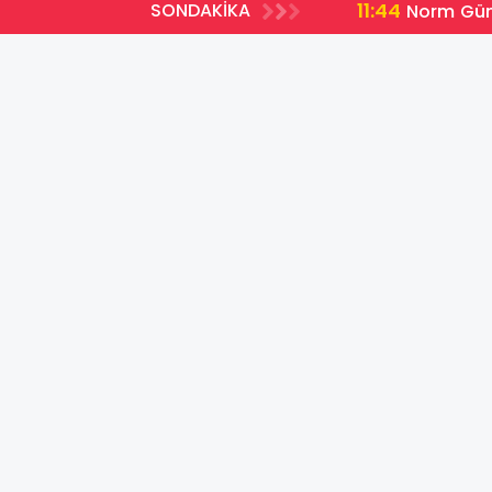
11:44
SONDAKİKA
ları açıklandı
Norm Günc