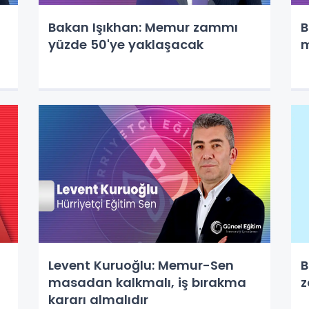
Bakan Işıkhan: Memur zammı
B
yüzde 50'ye yaklaşacak
m
Levent Kuruoğlu: Memur-Sen
B
masadan kalkmalı, iş bırakma
z
kararı almalıdır