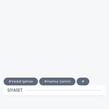
#Vedat Işıkhan
#memur zammı
#
SİYASET