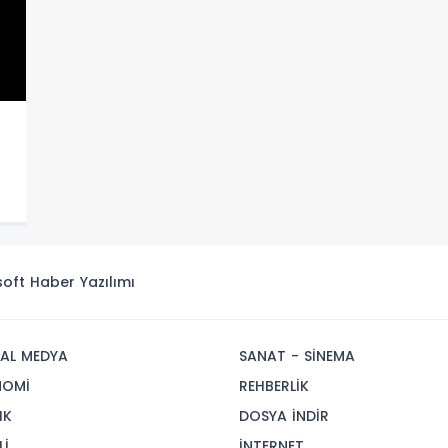
isoft
Haber Yazılımı
AL MEDYA
SANAT - SİNEMA
NOMİ
REHBERLİK
IK
DOSYA İNDİR
Lİ
İNTERNET