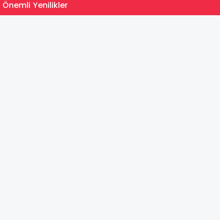
15:35
 Önemli Yenilikler
MEB Du