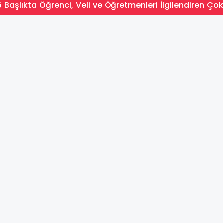
 Başlıkta Öğrenci, Veli ve Öğretmenleri İlgilendiren Çok