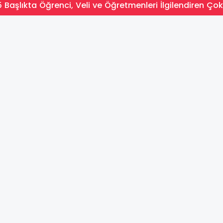
 Başlıkta Öğrenci, Veli ve Öğretmenleri İlgilendiren Çok