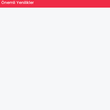
15:35
 Önemli Yenilikler
MEB Du