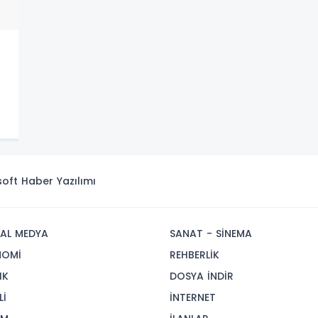
isoft
Haber Yazılımı
AL MEDYA
SANAT - SİNEMA
NOMİ
REHBERLİK
IK
DOSYA İNDİR
Lİ
İNTERNET