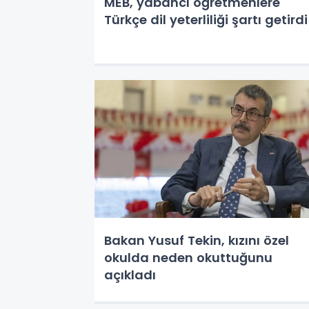
MEB, yabancı öğretmenlere
Türkçe dil yeterliliği şartı getirdi
Bakan Yusuf Tekin, kızını özel
okulda neden okuttuğunu
açıkladı