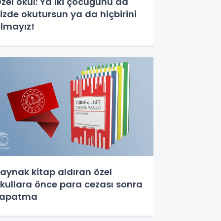
zel okul: Ya iki çocuğunu da
izde okutursun ya da hiçbirini
lmayız!
aynak kitap aldıran özel
kullara önce para cezası sonra
kapatma