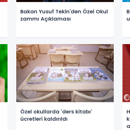
Bakan Yusuf Tekin'den Özel Okul
B
zammı Açıklaması
u
Özel okullarda 'ders kitabı'
H
ücretleri kaldırıldı
k
a