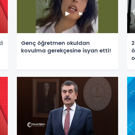
ti
Genç öğretmen okuldan
2
kovulma gerekçesine isyan etti!
ö
o