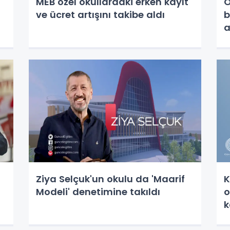
MEB özel okullardaki erken kayıt
Ö
ve ücret artışını takibe aldı
b
a
Ziya Selçuk'un okulu da 'Maarif
K
Modeli' denetimine takıldı
o