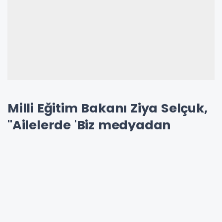
Milli Eğitim Bakanı Ziya Selçuk,
"Ailelerde 'Biz medyadan
çocuğumuzu korursak
çocuğumuz zarar görmez' gibi
bir algı var. Bu tür bakış açıları
zararlı. Medya kendi başına iyi
ya da kötü değil. Medyanın