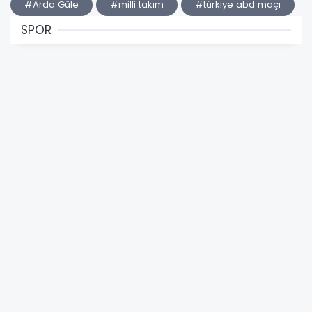
#Arda Güle
#milli takım
#türkiye abd maçı
SPOR