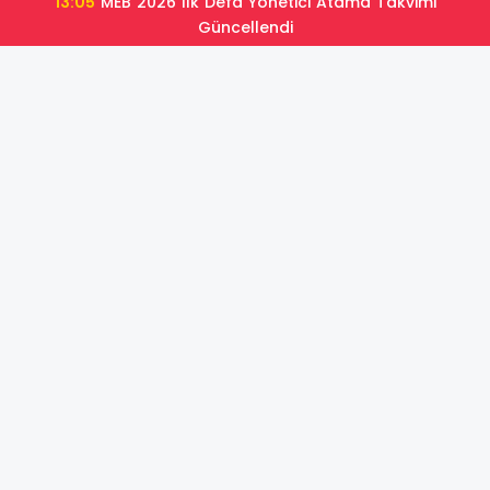
13:05
MEB 2026 İlk Defa Yönetici Atama Takvimi
Güncellendi