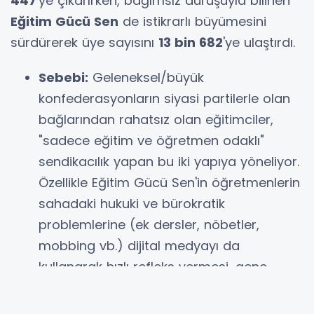
447
'ye çıkarırken, bağımsız duruşuyla bilinen
Eğitim Gücü Sen
de istikrarlı büyümesini
sürdürerek üye sayısını
13 bin 682
'ye ulaştırdı.
Sebebi:
Geleneksel/büyük
konfederasyonların siyasi partilerle olan
bağlarından rahatsız olan eğitimciler,
"sadece eğitim ve öğretmen odaklı"
sendikacılık yapan bu iki yapıya yöneliyor.
Özellikle Eğitim Gücü Sen'in öğretmenlerin
sahadaki hukuki ve bürokratik
problemlerine (ek dersler, nöbetler,
mobbing vb.) dijital medyayı da
kullanarak hızlı refleks vermesi, genç
öğretmen kuşağında karşılık buluyor.