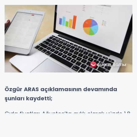
Özgür ARAS açıklamasının devamında
şunları kaydetti;
Gıda fiyatları Ağustos’ta aylık olarak yüzde 1,8
oranında artarken, yılın ilk sekiz aylık
dönemindeki artış ise yüzde 36,6 olarak