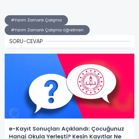
#Yarım Zamanlı Çalışma
#Yarım Zamanlı Çalışma öğretmen
SORU-CEVAP
e-Kayıt Sonuçları Açıklandı: Çocuğunuz
Hangi Okula Yerleşti? Kesin Kayıtlar Ne