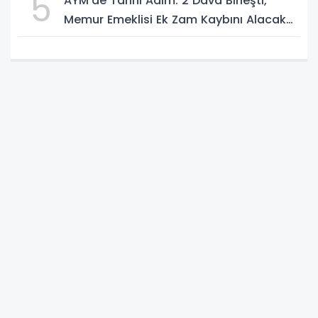
5
AYM’de Tarihi Adım: 2 Dava Birleşti,
Memur Emeklisi Ek Zam Kaybını Alacak
mı?