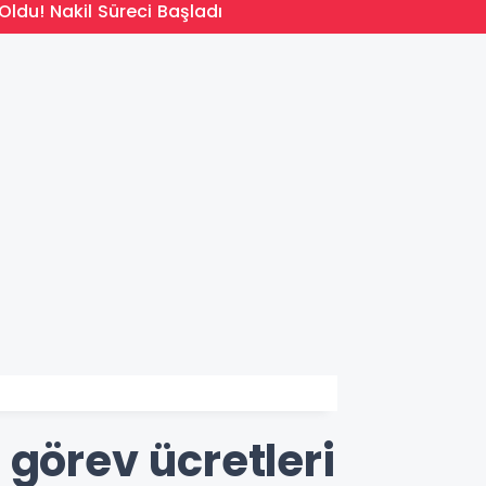
14:09
Oldu! Nakil Süreci Başladı
Türkiy
 görev ücretleri