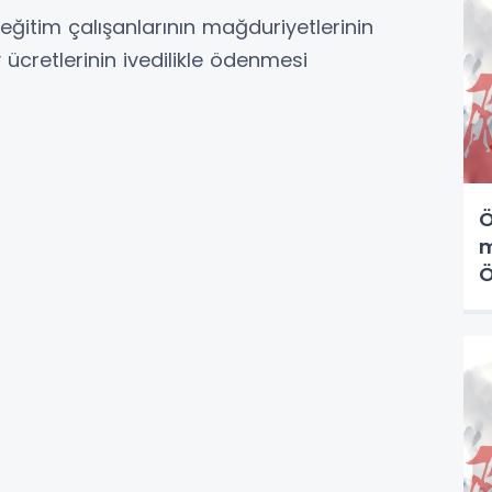
ğitim çalışanlarının mağduriyetlerinin
ücretlerinin ivedilikle ödenmesi
Ö
m
Ö
k