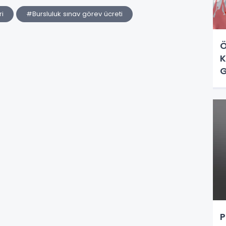
ri
#Bursluluk sınav görev ücreti
Ö
K
G
P