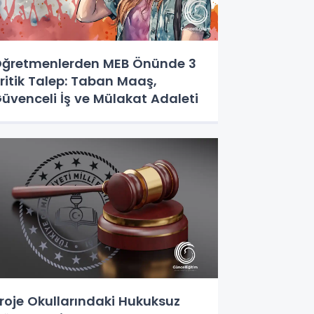
ğretmenlerden MEB Önünde 3
ritik Talep: Taban Maaş,
üvenceli İş ve Mülakat Adaleti
roje Okullarındaki Hukuksuz