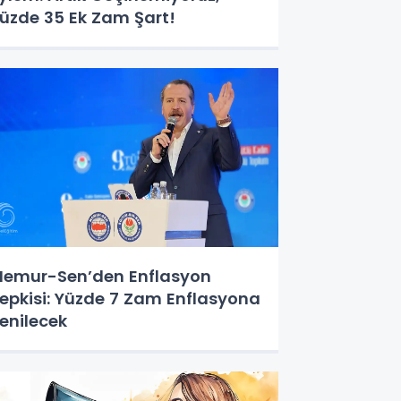
üzde 35 Ek Zam Şart!
emur-Sen’den Enflasyon
epkisi: Yüzde 7 Zam Enflasyona
enilecek